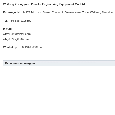
Weifang Zhengyuan Powder Engineering Equipment Co.,Ltd.
Endereço
: No. 14177 Minzhuxi Street, Economic Development Zone, Weifang, Shandong
Tel.
:
+86-536-2105390
E-mail
:
wfzy1998@gmail.com
wfzy1998@126.com
WhatsApp:
+86-13465660184
Deixe uma mensagem