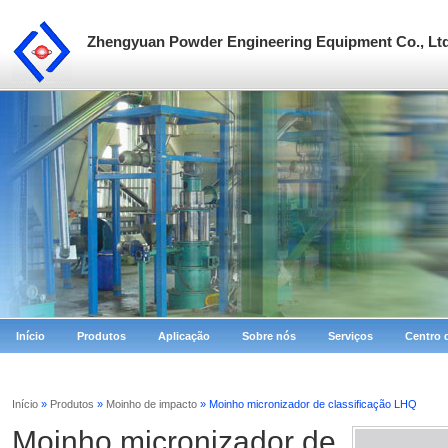
Zhengyuan Powder Engineering Equipment Co., Lt
Início
Produtos
Aplicação
Sobre nós
Serviços
Centro 
Início
»
Produtos
»
Moinho de impacto
» Moinho micronizador de classificação LHQ
Moinho micronizador de