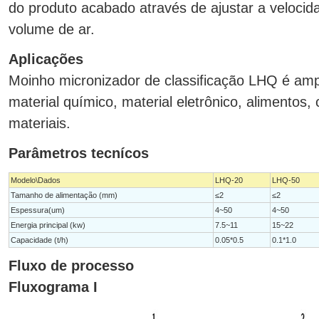
do produto acabado através de ajustar a veloci
volume de ar.
Aplicações
Moinho micronizador de classificação LHQ é am
material químico, material eletrônico, alimentos,
materiais.
Parâmetros tecnícos
Modelo\Dados
LHQ-20
LHQ-50
Tamanho de alimentação (mm)
≤2
≤2
Espessura(um)
4~50
4~50
Energia principal (kw)
7.5~11
15~22
Capacidade (t/h)
0.05*0.5
0.1*1.0
Fluxo de processo
Fluxograma I