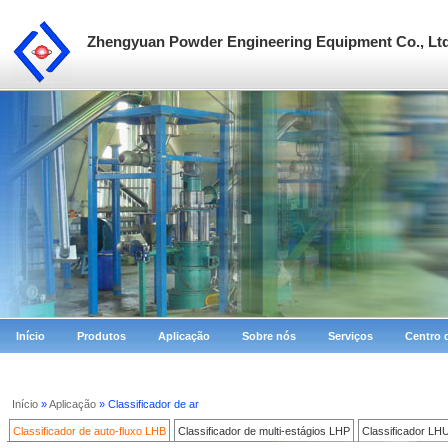
Zhengyuan Powder Engineering Equipment Co., Lt
Início
Produtos
Aplicação
Sobre nós
Serviços
Centro 
Início
»
Aplicação
» Classificador de ar
Classificador de auto-fluxo LHB
Classificador de multi-estágios LHP
Classificador LH