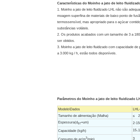
Características do Moinho a jato de leito fluidiza
1. Moinho a jato de leito fluidizado LHL não são adequ
moagem superfina de materiais de baixo ponto de fusã
termossensível, mas apropriado para o açúcar contido
substâncias voláteis.
2. Os produtos acabados com um tamanho de 3 a 18
ser obtidos.
3. Moinho a jato de leito fluidizado com capacidade de
a 3.000 kg / h, estão todos disponíveis.
Parâmetros do Moinho a jato de leito fluidizado L
Modelo\Dados
LHL
Tamanho de alimentação (Malha)
≤ 2
Espessura(d
=um)
2-15
97
15
1
Capacidade (kg/h)
~
3
3
Consumo de ar(m
/min)