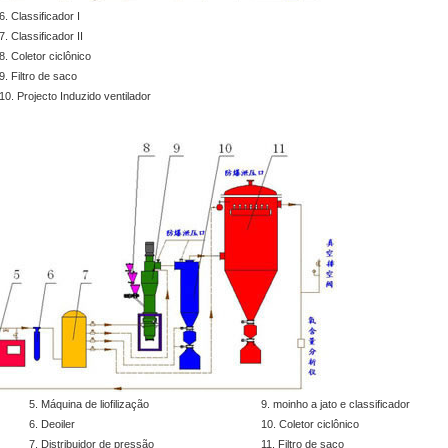
6. Classificador I
7. Classificador II
8. Coletor ciclônico
9. Filtro de saco
10. Projecto Induzido ventilador
5. Máquina de liofilização
9. moinho a jato e classificador
6. Deoiler
10. Coletor ciclônico
7. Distribuidor de pressão
11. Filtro de saco