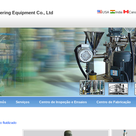
ring Equipment Co., Ltd
USA
India
Can
 nós
Serviços
Centro de Inspeção e Ensaios
Centro de Fabricação
o fluidizado