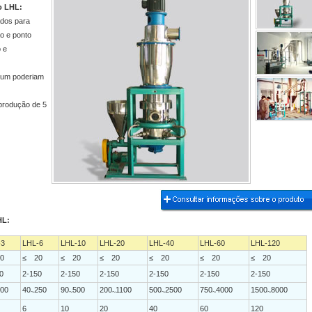
do LHL:
ados para
o e ponto
 e
0um poderiam
 produção de 5
Previous
Next
Stop
1
2
3
4
5
HL:
-3
LHL-6
LHL-10
LHL-20
LHL-40
LHL-60
LHL-120
0
≤ 20
≤ 20
≤ 20
≤ 20
≤ 20
≤ 20
0
2-150
2-150
2-150
2-150
2-150
2-150
00
40
250
90
500
200
1100
500
2500
750
4000
1500
8000
~
~
~
~
~
~
6
10
20
40
60
120