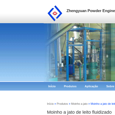
Zhengyuan Powder Enginee
Início
Produtos
Aplicação
Sobre
Início
»
Produtos
»
Moinho a jato
» Moinho a jato de leit
Moinho a jato de leito fluidizado