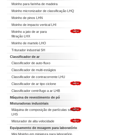
Moinho para farinha de madeira
Moinho micronizador de classificação LHQ
Moinho de pinos LHN
Moinho de impacto vertical LHI
Moinho a jato de ar para
filtração LHX
Moinho de martelo LHO
Triturador industrial SH
Classificador de ar
Classificador de auto-fluxo
Classificador de multi-estágios
Classificador de contracorrente LHU
Classificador de ar tipo ciclone
Classificador centrífugo a ar LHB
Máquina de revestimento de pó
Misturadoras industriais
Máquina de composição de partículas secas
LHS
Misturador de alta velocidade
Equipamento de moagem para laboratório
Mini Moinho em miniatura para laboratório