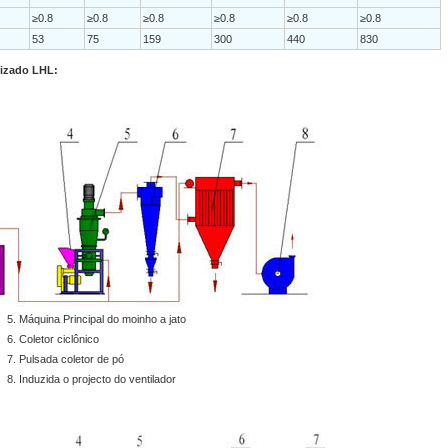
≥0.8
≥0.8
≥0.8
≥0.8
≥0.8
≥0.8
53
75
159
300
440
830
dizado LHL:
5. Máquina Principal do moinho a jato
6. Coletor ciclônico
7. Pulsada coletor de pó
8. Induzida o projecto do ventilador