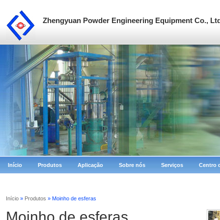
Zhengyuan Powder Engineering Equipment Co., Lt
Início
Produtos
Aplicação
Sobre nós
Serviços
Centro 
Início
»
Produtos
» Moinho de esferas
Moinho de esferas