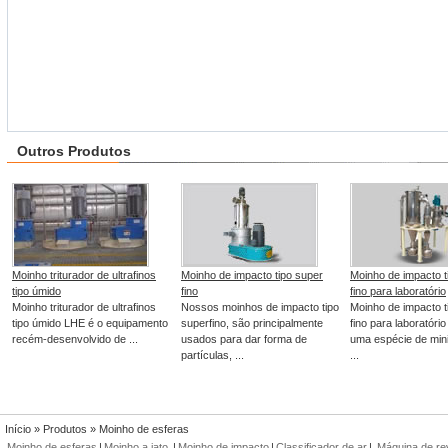
Outros Produtos
Moinho triturador de ultrafinos
Moinho de impacto tipo super
Moinho de impacto t
tipo úmido
fino
fino para laboratório
Moinho triturador de ultrafinos
Nossos moinhos de impacto tipo
Moinho de impacto t
tipo úmido LHE é o equipamento
superfino, são principalmente
fino para laboratóri
recém-desenvolvido de ...
usados para dar forma de
uma espécie de min
partículas, ...
...
Início
»
Produtos
» Moinho de esferas
Moinho de esferas
|
Moinho a jato
|
Moinho de impacto
|
Classificador de ar
|
Máquina de re