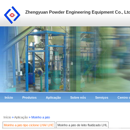
Zhengyuan Powder Engineering Equipment Co., Lt
Início
Produtos
Aplicação
Sobre nós
Serviços
Centro 
Início
»
Aplicação
» Moinho a jato
Moinho a jato tipo ciclone LHA/ LHC
Moinho a jato de leito fluidizado LHL