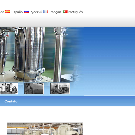
ada
Español
Русский
Français
Português
Contato