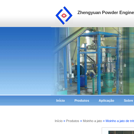
Zhengyuan Powder Enginee
Início
Produtos
Aplicação
Sobre
Início
»
Produtos
»
Moinho a jato
» Moinho a jato de tri