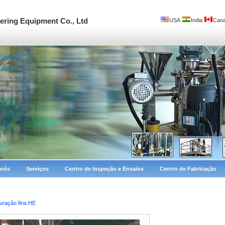
ring Equipment Co., Ltd
USA
India
Can
 nós
Serviços
Centro de Inspeção e Ensaios
Centro de Fabricação
turação fina HE