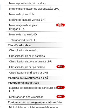
Moinho para farinha de madeira
Moinho micronizador de classificação LHQ
Moinho de pinos LHN
Moinho de impacto vertical LHI
Moinho a jato de ar para
filtração LHX
Moinho de martelo LHO
Triturador industrial SH
Classificador de ar
Classificador de auto-fluxo
Classificador de multi-estágios
Classificador de contracorrente LHU
Classificador de ar tipo ciclone
Classificador centrífugo a ar LHB
Máquina de revestimento de pó
Misturadoras industriais
Máquina de composição de partículas secas
LHS
Misturador de alta velocidade
Equipamento de moagem para laboratório
Mini Moinho em miniatura para laboratório