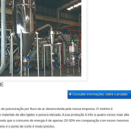
Previous
Next
Stop
1
2
3
4
5
HE
gia de pulverização por fluxo de ar desenvolvida pela nossa empresa. O moinho é
e materiais de alta rigidez e pureza elevada. A sua produção é três a quatro vezes mais alta
mo modo que o consumo de energia é de apenas 20-30% em comparação com esses mesmos
no e o ponto de corte é muito preciso.