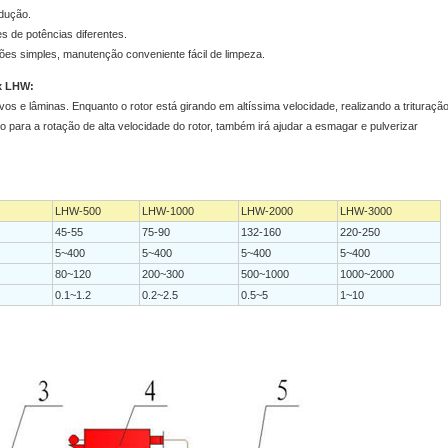
dução.
s de potências diferentes.
ções simples, manutenção conveniente fácil de limpeza.
x LHW:
os e lâminas. Enquanto o rotor está girando em altíssima velocidade, realizando a trituraçã
do para a rotação de alta velocidade do rotor, também irá ajudar a esmagar e pulverizar
LHW-500
LHW-1000
LHW-2000
LHW-3000
45-55
75-90
132-160
220-250
5~400
5~400
5~400
5~400
80~120
200~300
500~1000
1000~2000
0.1~1.2
0.2~2.5
0.5~5
1~10