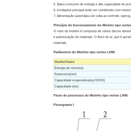
5. Baixo consumo de energia e alta capacidade de pro
6. A máquina principal pode ser combinado com motore
7. Alimentação automática de volta ao controle, opera
Princípio de funcionamento do Moinho tipo vorte
O rotor do moinho é composto de vários discos abrasiv
e pulverização de materiais. O fluxo de ar, que é gera
materiais.
Parâmetros do Moinho tipo vortex LHW:
Modelo\Dados
Energia de rotor(kw)
Espessura(um)
Capacidade evaporativa(kg H2O/h)
Capacidade (kw)
Fluxo de processos do Moinho tipo vortex LHW:
Fluxograma I