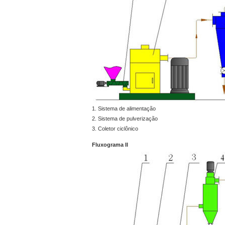
1. Sistema de alimentação
2. Sistema de pulverização
3. Coletor ciclônico
Fluxograma II