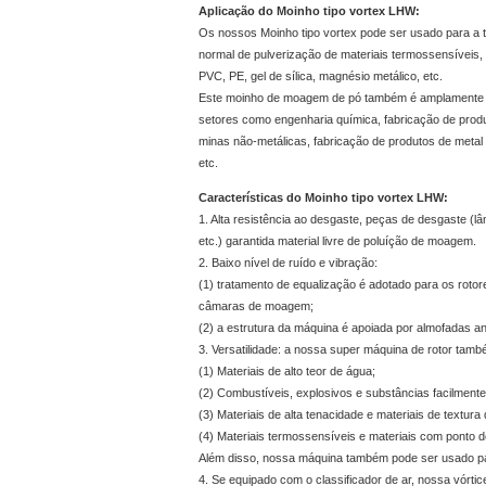
Aplicação do Moinho tipo vortex LHW:
Os nossos Moinho tipo vortex pode ser usado para a 
normal de pulverização de materiais termossensíveis
PVC, PE, gel de sílica, magnésio metálico, etc.
Este moinho de moagem de pó também é amplamente u
setores como engenharia química, fabricação de produ
minas não-metálicas, fabricação de produtos de metal 
etc.
Características do Moinho tipo vortex LHW:
1. Alta resistência ao desgaste, peças de desgaste (lâm
etc.) garantida material livre de poluíção de moagem.
2. Baixo nível de ruído e vibração:
(1) tratamento de equalização é adotado para os rotor
câmaras de moagem;
(2) a estrutura da máquina é apoiada por almofadas an
3. Versatilidade: a nossa super máquina de rotor tamb
(1) Materiais de alto teor de água;
(2) Combustíveis, explosivos e substâncias facilmente
(3) Materiais de alta tenacidade e materiais de textura d
(4) Materiais termossensíveis e materiais com ponto de
Além disso, nossa máquina também pode ser usado pa
4. Se equipado com o classificador de ar, nossa vórti