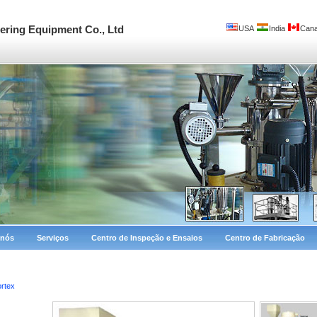
ring Equipment Co., Ltd
USA
India
Can
 nós
Serviços
Centro de Inspeção e Ensaios
Centro de Fabricação
ortex