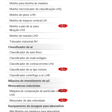
Moinho para farinha de madeira
Moinho micronizador de classificação LHQ
Moinho de pinos LHN
Moinho de impacto vertical LHI
Moinho a jato de ar para
o
filtração LHX
Moinho de martelo LHO
Triturador industrial SH
Classificador de ar
Classificador de auto-fluxo
Classificador de multi-estágios
Classificador de contracorrente LHU
Classificador de ar tipo ciclone
Classificador centrífugo a ar LHB
Máquina de revestimento de pó
Misturadoras industriais
Máquina de composição de partículas secas
LHS
Misturador de alta velocidade
Equipamento de moagem para laboratório
Mini Moinho em miniatura para laboratório