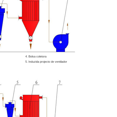
4. Bolsa coletora
5. Induzida projecto de ventilador