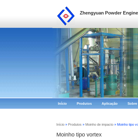
Zhengyuan Powder Enginee
Início
Produtos
Aplicação
Sobre
Início
»
Produtos
»
Moinho de impacto
» Moinho tipo v
Moinho tipo vortex