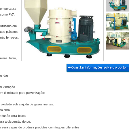
temperatura
, como PVA,
tilizado em
tos plásticos,
não ferrosos,
inas, forro,
Previous
Next
Stop
1
2
3
4
es das
5
ti-vibração.
ém é indicado para pulverização:
 oxidado sob a ajuda de gases inertes.
a fibra.
 fusão ultra-baixa.
ra a dispersão do pó.
ce será capaz de produzir produtos com toques diferentes.