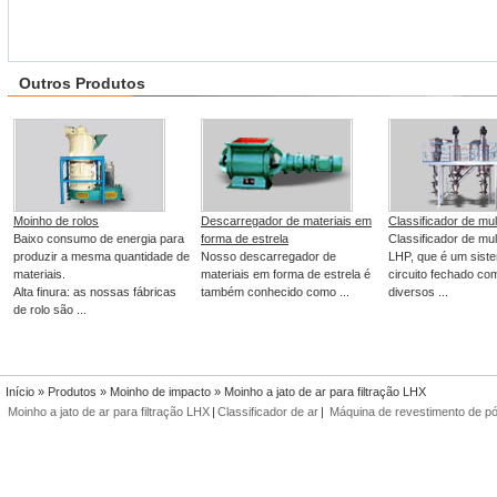
Outros Produtos
Moinho de rolos
Descarregador de materiais em
Classificador de mul
Baixo consumo de energia para
forma de estrela
Classificador de mul
produzir a mesma quantidade de
Nosso descarregador de
LHP, que é um sist
materiais.
materiais em forma de estrela é
circuito fechado co
Alta finura: as nossas fábricas
também conhecido como ...
diversos ...
de rolo são ...
Início
»
Produtos
»
Moinho de impacto
» Moinho a jato de ar para filtração LHX
Moinho a jato de ar para filtração LHX
|
Classificador de ar
|
Máquina de revestimento de p