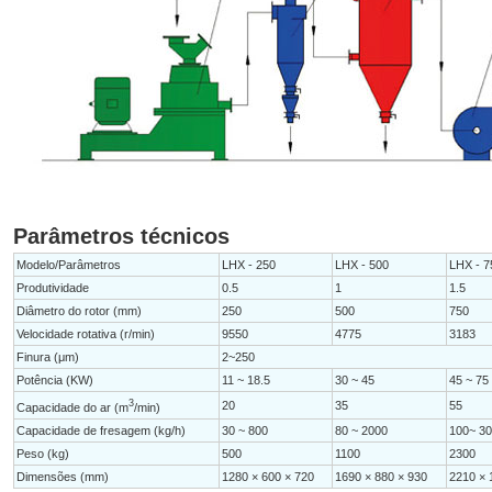
Parâmetros técnicos
Modelo/Parâmetros
LHX - 250
LHX - 500
LHX - 7
Produtividade
0.5
1
1.5
Diâmetro do rotor (mm)
250
500
750
Velocidade rotativa (r/min)
9550
4775
3183
Finura (μm)
2~250
Potência (KW)
11 ~ 18.5
30 ~ 45
45 ~ 75
3
20
35
55
Capacidade do ar (m
/min)
Capacidade de fresagem (kg/h)
30 ~ 800
80 ~ 2000
100~ 3
Peso (kg)
500
1100
2300
Dimensões (mm)
1280 × 600 × 720
1690 × 880 × 930
2210 × 