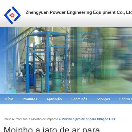
Zhengyuan Powder Engineering Equipment Co., Lt
Início
Produtos
Aplicação
Sobre nós
Serviços
Centro 
Início
»
Produtos
»
Moinho de impacto
» Moinho a jato de ar para filtração LHX
Moinho a jato de ar para