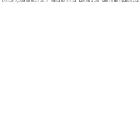
Descarregador de materiais em forma de estrela
|
Moinho a jato
|
Moinho de impacto
|
Clas