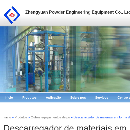
Zhengyuan Powder Engineering Equipment Co., Lt
Início
Produtos
Aplicação
Sobre nós
Serviços
Centro 
Início
»
Produtos
»
Outros equipamentos de pó
» Descarregador de materiais em forma de
Descarregador de materiais em