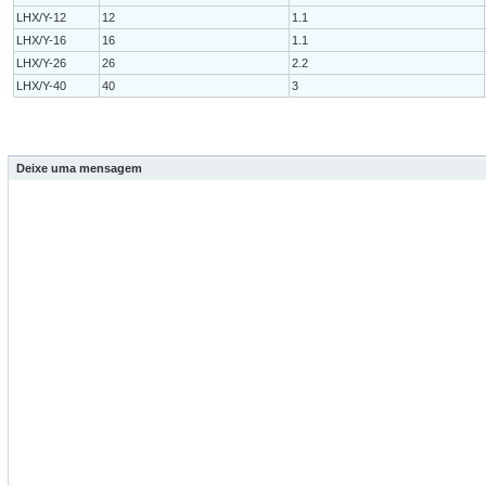
LHX/Y-12
12
1.1
LHX/Y-16
16
1.1
LHX/Y-26
26
2.2
LHX/Y-40
40
3
Deixe uma mensagem