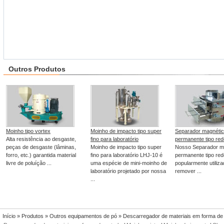
Outros Produtos
Moinho tipo vortex
Moinho de impacto tipo super
Separador magnéti
Alta resistência ao desgaste,
fino para laboratório
permanente tipo red
peças de desgaste (lâminas,
Moinho de impacto tipo super
Nosso Separador m
forro, etc.) garantida material
fino para laboratório LHJ-10 é
permanente tipo re
livre de poluíção ...
uma espécie de mini-moinho de
popularmente utiliz
laboratório projetado por nossa
remover ...
...
Início
»
Produtos
»
Outros equipamentos de pó
» Descarregador de materiais em forma de 