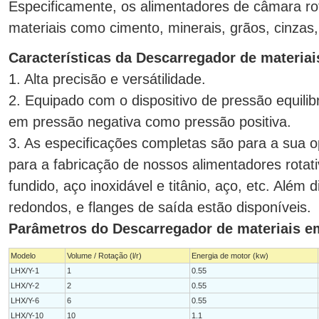
Especificamente, os alimentadores de câmara rot
materiais como cimento, minerais, grãos, cinzas, 
Características da Descarregador de materiai
1. Alta precisão e versátilidade.
2. Equipado com o dispositivo de pressão equilib
em pressão negativa como pressão positiva.
3. As especificações completas são para a sua o
para a fabricação de nossos alimentadores rotati
fundido, aço inoxidável e titânio, aço, etc. Além
redondos, e flanges de saída estão disponíveis.
Parâmetros do Descarregador de materiais em
Modelo
Volume / Rotação (l/r)
Energia de motor (kw)
LHX/Y-1
1
0.55
LHX/Y-2
2
0.55
LHX/Y-6
6
0.55
LHX/Y-10
10
1.1