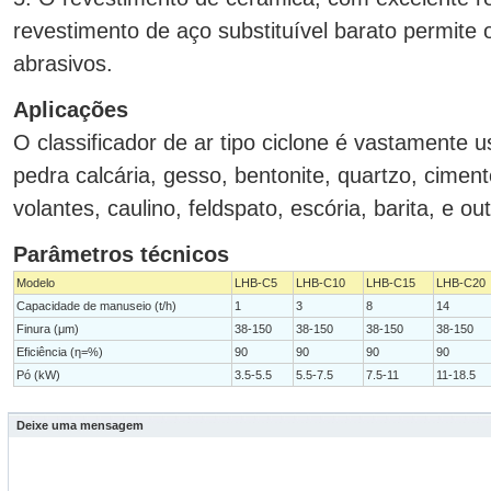
revestimento de aço substituível barato permite
abrasivos.
Aplicações
O classificador de ar tipo ciclone é vastamente
pedra calcária, gesso, bentonite, quartzo, ciment
volantes, caulino, feldspato, escória, barita, e ou
Parâmetros técnicos
Modelo
LHB-C5
LHB-C10
LHB-C15
LHB-C20
Capacidade de manuseio (t/h)
1
3
8
14
Finura (μm)
38-150
38-150
38-150
38-150
Eficiência (η=%)
90
90
90
90
Pó (kW)
3.5-5.5
5.5-7.5
7.5-11
11-18.5
Deixe uma mensagem