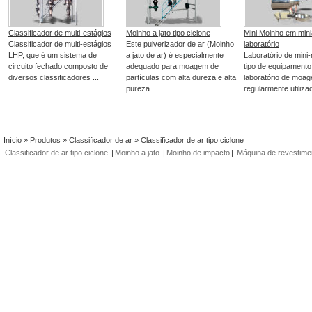
Classificador de multi-estágios
Moinho a jato tipo ciclone
Mini Moinho em mini
Classificador de multi-estágios
Este pulverizador de ar (Moinho
laboratório
LHP, que é um sistema de
a jato de ar) é especialmente
Laboratório de mini-
circuito fechado composto de
adequado para moagem de
tipo de equipamento
diversos classificadores ...
partículas com alta dureza e alta
laboratório de moag
pureza.
regularmente utilizad
Início
»
Produtos
»
Classificador de ar
» Classificador de ar tipo ciclone
Classificador de ar tipo ciclone
|
Moinho a jato
|
Moinho de impacto
|
Máquina de revestime