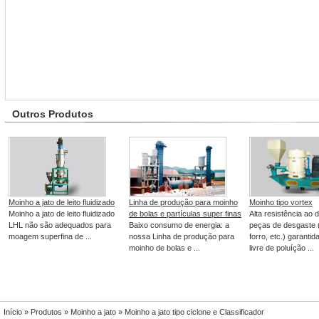
Outros Produtos
Moinho a jato de leito fluidizado
Linha de produção para moinho
Moinho tipo vortex
Moinho a jato de leito fluidizado
de bolas e partículas super finas
Alta resistência ao 
LHL não são adequados para
Baixo consumo de energia: a
peças de desgaste 
moagem superfina de ...
nossa Linha de produção para
forro, etc.) garantid
moinho de bolas e ...
livre de poluíção ...
Início
»
Produtos
»
Moinho a jato
» Moinho a jato tipo ciclone e Classificador