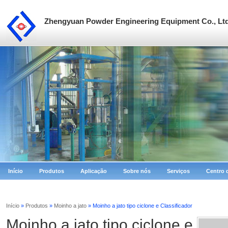
Zhengyuan Powder Engineering Equipment Co., Lt
Início
Produtos
Aplicação
Sobre nós
Serviços
Centro 
Início
»
Produtos
»
Moinho a jato
» Moinho a jato tipo ciclone e Classificador
Moinho a jato tipo ciclone e