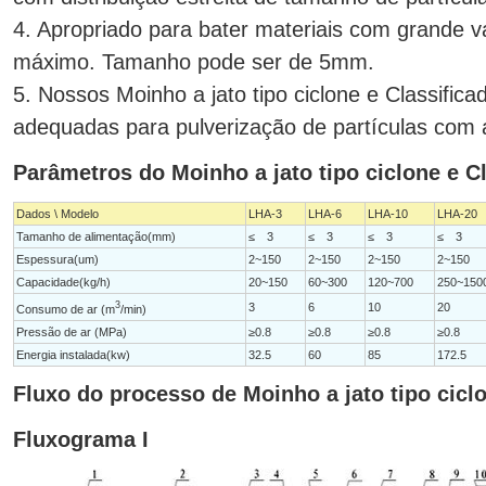
4. Apropriado para bater materiais com grande 
máximo. Tamanho pode ser de 5mm.
5. Nossos Moinho a jato tipo ciclone e Classific
adequadas para pulverização de partículas com a
Parâmetros do Moinho a jato tipo ciclone e C
Dados \ Modelo
LHA-3
LHA-6
LHA-10
LHA-20
Tamanho de alimentação(mm)
≤ 3
≤ 3
≤ 3
≤ 3
Espessura(um)
2~150
2~150
2~150
2~150
Capacidade(kg/h)
20~150
60~300
120~700
250~150
3
3
6
10
20
Consumo de ar (m
/min)
Pressão de ar (MPa)
≥0.8
≥0.8
≥0.8
≥0.8
Energia instalada(kw)
32.5
60
85
172.5
Fluxo do processo de Moinho a jato tipo cicl
Fluxograma I