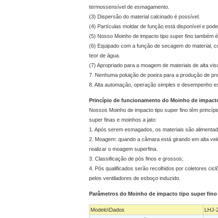
termossensível de esmagamento.
(3) Dispersão do material calcinado é possível.
(4) Partículas moldar de função está disponível e pode
(5) Nosso Moinho de impacto tipo super fino também é
(6) Equipado com a função de secagem do material, 
teor de água.
(7) Apropriado para a moagem de materiais de alta vis
7. Nenhuma poluição de poeira para a produção de pr
8. Alta automação, operação simples e desempenho es
Princípio de funcionamento do Moinho de impacto
Nossos Moinho de impacto tipo super fino têm princípi
super finas e moinhos a jato:
1. Após serem esmagados, os materiais são aliment
2. Moagem: quando a câmara está girando em alta veloc
realizar o moagem superfina.
3. Classificação de pós finos e grossos;
4. Pós qualificados serão recolhidos por coletores cic
pelos ventiladores de esboço induzido.
Parâmetros do Moinho de impacto tipo super fino
Modelo\Dados
LHJ-