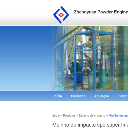
Zhengyuan Powder Enginee
Início
Produtos
Aplicação
Sobre
Início
»
Produtos
»
Moinho de impacto
» Moinho de imp
Moinho de impacto tipo super fin