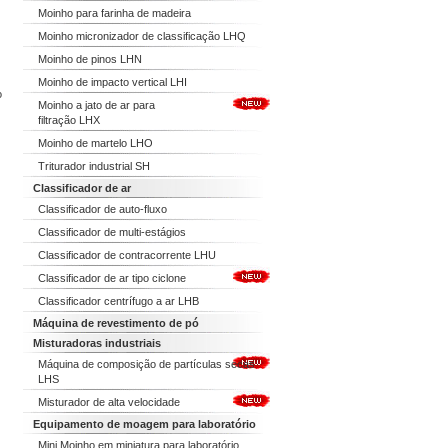
Moinho para farinha de madeira
Moinho micronizador de classificação LHQ
Moinho de pinos LHN
Moinho de impacto vertical LHI
o
Moinho a jato de ar para
filtração LHX
Moinho de martelo LHO
Triturador industrial SH
Classificador de ar
Classificador de auto-fluxo
Classificador de multi-estágios
Classificador de contracorrente LHU
Classificador de ar tipo ciclone
Classificador centrífugo a ar LHB
Máquina de revestimento de pó
Misturadoras industriais
Máquina de composição de partículas secas
LHS
Misturador de alta velocidade
Equipamento de moagem para laboratório
Mini Moinho em miniatura para laboratório