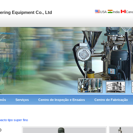
ring Equipment Co., Ltd
USA
India
Can
 nós
Serviços
Centro de Inspeção e Ensaios
Centro de Fabricação
acto tipo super fino
o