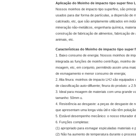
Aplicação do Moinho de impacto tipo super fino 
Nossos moinhos de impacto tipo superfino, são princi
usados para dar forma de partículas, a dispersão de m
calcinado, etc, que são amplamente utilizados em indú
mineração não-metálicos, engenharia química, materia
construção de fabricação de alimentos, fabricação de 
animais, etc.
Características do Moinho de impacto tipo super 
1. Baixo consumo de energia: Nossos moinhos de impa
integrada as funções de moinho centrífugo, moinho de
moagem, etc, em conjunto, permitindo assim uma mai
de esmagamento e menor consumo de energia;
2. Alta finura: moinhos de impacto LHJ são equipados
de classificação auto-difluente; finura do produto: ≥ 2.
3. Ideal para moagem de materiais com uma grande v
tamanho: 50mm ≤.
4. Resistência ao desgaste: a peças de desgaste de no
que apresentam uma longa vida útil e não têm poluição 
5. Estável desempenho mecânico: o nosso triturador d
6. Funções completas:
(1) apropriado para esmagar espiculadas materiais e p
(2) Não ha aumento de temperatura durante o process