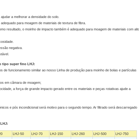
 ajudar a melhorar a densidade do solo.
 adequado para moagem de materiais de textura de fibra.
como resultado, o moinho de impacto também é adequado para moagem de materiais com alt
cosidade.
essão negativa.
tável.
 tipo super fino LHJ:
os de funcionamento similar ao nosso Linha de produção para moinho de bolas e partículas
ados em câmara de moagem;
idade, a força de grande impacto gerado entre os materiais e peças rotativas ajude a
lônicos e pós incondicional será motivo para o segundo tempo. Ar filtrado será descarregado
 LHJ:
20
LHJ-50
LHJ-70
LHJ-150
LHJ-260
LHJ-500
LHJ-750