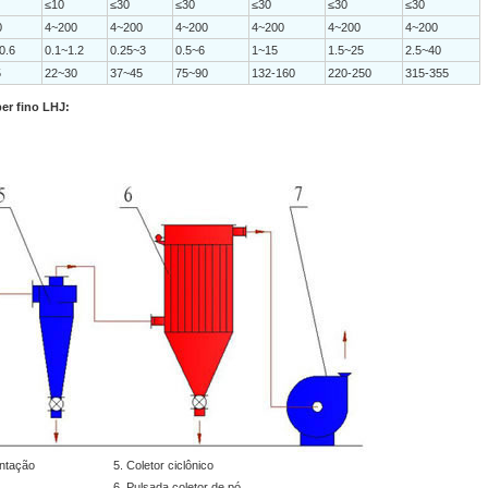
≤10
≤30
≤30
≤30
≤30
≤30
0
4~200
4~200
4~200
4~200
4~200
4~200
0.6
0.1~1.2
0.25~3
0.5~6
1~15
1.5~25
2.5~40
5
22~30
37~45
75~90
132-160
220-250
315-355
er fino LHJ:
entação
5. Coletor ciclônico
6. Pulsada coletor de pó