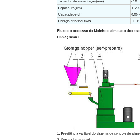
Tamanho de alimentação(mm)
≤10
Espessura(um)
4~20
Capacidade(t/h)
0.05~
Energia principal (kw)
11~1
Fluxo do processo de Moinho de impacto tipo sup
Fluxograma I
1. Freqüência variável do sistema de controle de alim
2. Separador magnético