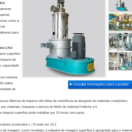
LHJ:
palmente
aterial
strias como a
l de
alimento para
fino LHJ:
cto superfine
 impacto de
Previous
Next
Stop
or capacidade
1
2
3
4
 com sistema
5
500 malha.
ariedade de
ssas fábricas de impacto são feitas de resistência ao desgaste de materiais compósitos,
aos materiais, enquanto a dureza de Mohs do material é inferior a 5.
e impacto superfino pode trabalhar por 24 horas sem parar.
rodutos produzidos L / D pode ser 15:1.
o de moagem, como resultado, a máquina de moagem superfina é apropriado para o materia