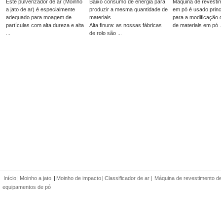
Este pulverizador de ar (Moinho
Baixo consumo de energia para
Máquina de revesti
a jato de ar) é especialmente
produzir a mesma quantidade de
em pó é usado prin
adequado para moagem de
materiais.
para a modificação 
partículas com alta dureza e alta
Alta finura: as nossas fábricas
de materiais em pó .
...
de rolo são ...
Início
|
Moinho a jato
|
Moinho de impacto
|
Classificador de ar
|
Máquina de revestimento d
equipamentos de pó