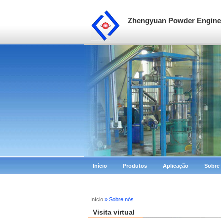
Zhengyuan Powder Enginee
Início
Produtos
Aplicação
Sobre
Início
» Sobre nós
Visita virtual