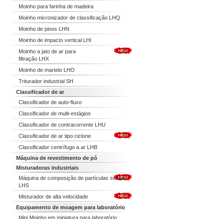
Moinho para farinha de madeira
Moinho micronizador de classificação LHQ
Moinho de pinos LHN
Moinho de impacto vertical LHI
Moinho a jato de ar para
filtração LHX
Moinho de martelo LHO
Triturador industrial SH
Classificador de ar
Classificador de auto-fluxo
Classificador de multi-estágios
Classificador de contracorrente LHU
Classificador de ar tipo ciclone
Classificador centrífugo a ar LHB
Máquina de revestimento de pó
Misturadoras industriais
Máquina de composição de partículas secas
LHS
Misturador de alta velocidade
Equipamento de moagem para laboratório
Mini Moinho em miniatura para laboratório