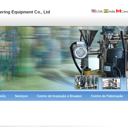
ring Equipment Co., Ltd
USA
India
Can
 nós
Serviços
Centro de Inspeção e Ensaios
Centro de Fabricação