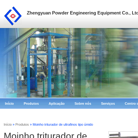
Zhengyuan Powder Engineering Equipment Co., Lt
Início
Produtos
Aplicação
Sobre nós
Serviços
Centro 
Início
»
Produtos
» Moinho triturador de ultrafinos tipo úmido
Moinho triturador de