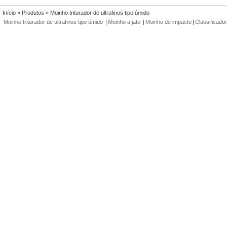
Início
»
Produtos
» Moinho triturador de ultrafinos tipo úmido
Moinho triturador de ultrafinos tipo úmido
|
Moinho a jato
|
Moinho de impacto
|
Classificador