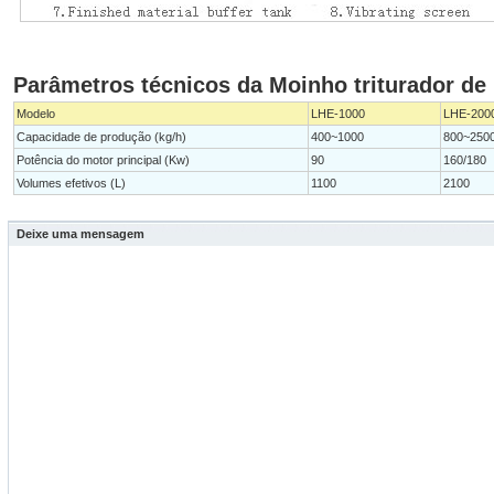
Parâmetros técnicos da Moinho triturador de 
Modelo
LHE-1000
LHE-200
Capacidade de produção (kg/h)
400~1000
800~250
Potência do motor principal (Kw)
90
160/180
Volumes efetivos (L)
1100
2100
Deixe uma mensagem