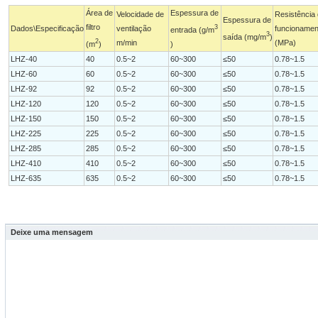
Área de
Espessura de
Velocidade de
Resistência
Espessura de
filtro
3
Dados\Especificação
ventilação
funcionamen
entrada (g/m
3
saída (mg/m
)
2
m/min
(MPa)
(m
)
)
LHZ-40
40
0.5~2
60~300
≤50
0.78~1.5
LHZ-60
60
0.5~2
60~300
≤50
0.78~1.5
LHZ-92
92
0.5~2
60~300
≤50
0.78~1.5
LHZ-120
120
0.5~2
60~300
≤50
0.78~1.5
LHZ-150
150
0.5~2
60~300
≤50
0.78~1.5
LHZ-225
225
0.5~2
60~300
≤50
0.78~1.5
LHZ-285
285
0.5~2
60~300
≤50
0.78~1.5
LHZ-410
410
0.5~2
60~300
≤50
0.78~1.5
LHZ-635
635
0.5~2
60~300
≤50
0.78~1.5
Deixe uma mensagem