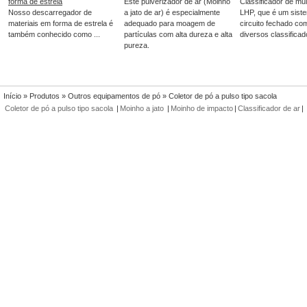
forma de estrela
Este pulverizador de ar (Moinho
Classificador de mul
Nosso descarregador de
a jato de ar) é especialmente
LHP, que é um sist
materiais em forma de estrela é
adequado para moagem de
circuito fechado co
também conhecido como ...
partículas com alta dureza e alta
diversos classificado
pureza.
Início
»
Produtos
»
Outros equipamentos de pó
» Coletor de pó a pulso tipo sacola
Coletor de pó a pulso tipo sacola
|
Moinho a jato
|
Moinho de impacto
|
Classificador de ar
|