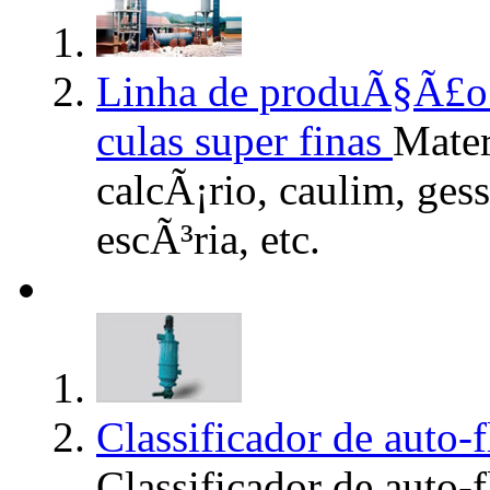
Linha de produÃ§Ã£o 
culas super finas
Mater
calcÃ¡rio, caulim, ges
escÃ³ria, etc.
Classificador de auto-
Classificador de auto