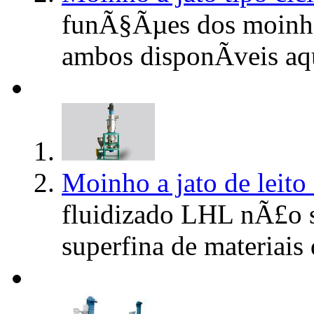
funÃ§Ãµes dos moinhos
ambos disponÃ­veis aq
Moinho a jato de leito
fluidizado LHL nÃ£o
superfina de materiais 