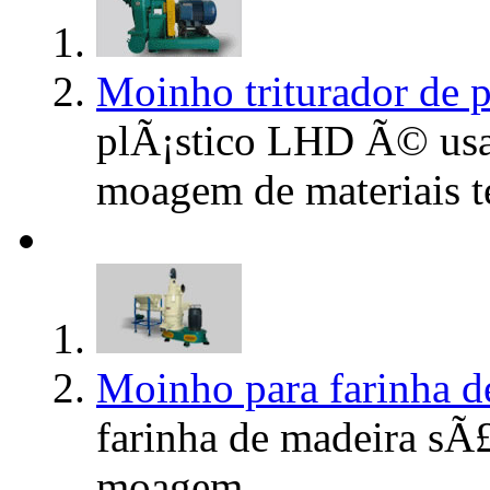
Moinho triturador de 
plÃ¡stico LHD Ã© usa
moagem de materiais te
Moinho para farinha 
farinha de madeira sÃ£
moagem ...