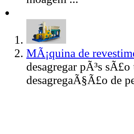
MÃ¡quina de revestim
desagregar pÃ³s sÃ£o 
desagregaÃ§Ã£o de pega